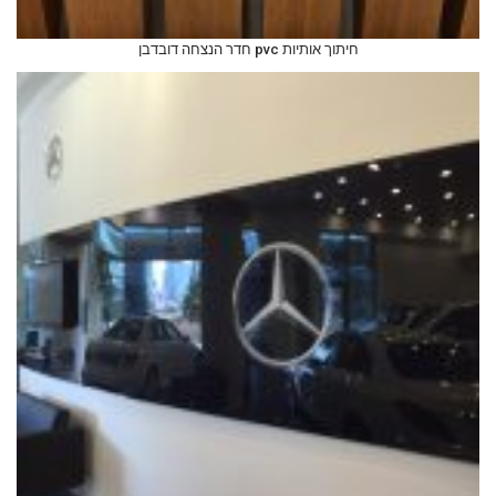
חיתוך אותיות pvc חדר הנצחה דובדבן