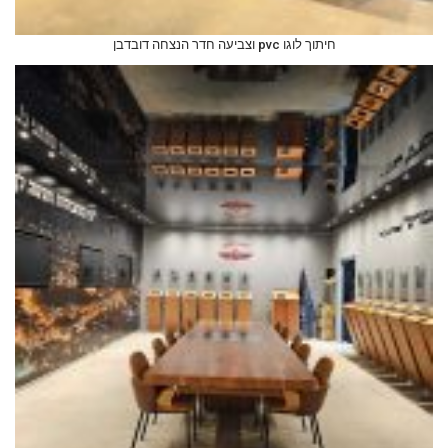
חיתוך לוגו pvc וצביעה חדר הנצחה דובדבן